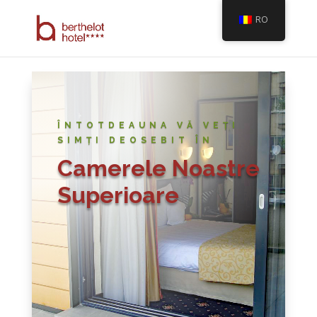
RO
ÎNTOTDEAUNA VĂ VEȚI
SIMȚI DEOSEBIT ÎN
Camerele Noastre
Superioare